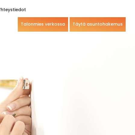
Yhteystiedot
Talonmies verkossa
Täytä asuntohakemus