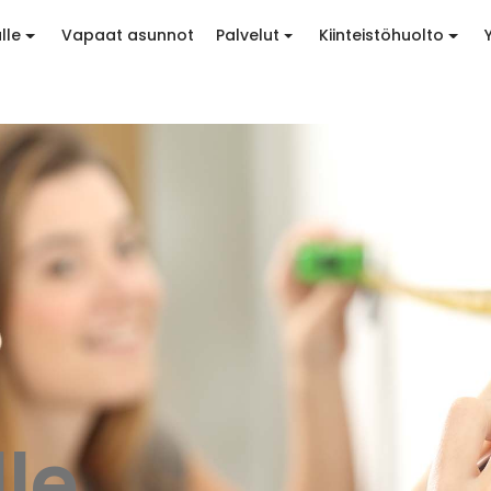
lle
Vapaat asunnot
Palvelut
Kiinteistöhuolto
le