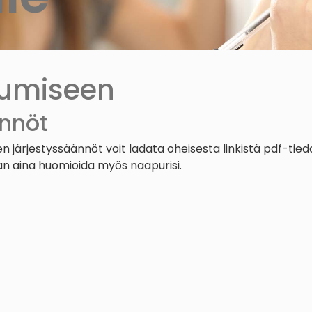
sumiseen
nnöt
 järjestyssäännöt voit ladata oheisesta linkistä pdf-tie
han aina huomioida myös naapurisi.