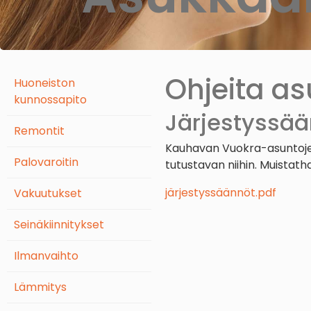
Ohjeita a
Huoneiston
kunnossapito
Järjestyssää
Remontit
Kauhavan Vuokra-asuntojen
Palovaroitin
tutustavan niihin. Muistat
järjestyssäännöt.pdf
Vakuutukset
Seinäkiinnitykset
Ilmanvaihto
Lämmitys