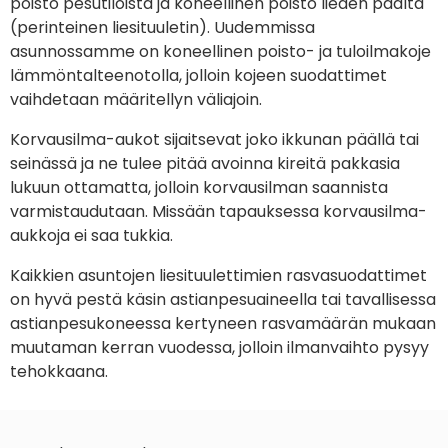
poisto pesutiloista ja koneellinen poisto lieden päältä
(perinteinen liesituuletin). Uudemmissa
asunnossamme on koneellinen poisto- ja tuloilmakoje
lämmöntalteenotolla, jolloin kojeen suodattimet
vaihdetaan määritellyn väliajoin.
Korvausilma-aukot sijaitsevat joko ikkunan päällä tai
seinässä ja ne tulee pitää avoinna kireitä pakkasia
lukuun ottamatta, jolloin korvausilman saannista
varmistaudutaan. Missään tapauksessa korvausilma-
aukkoja ei saa tukkia.
Kaikkien asuntojen liesituulettimien rasvasuodattimet
on hyvä pestä käsin astianpesuaineella tai tavallisessa
astianpesukoneessa kertyneen rasvamäärän mukaan
muutaman kerran vuodessa, jolloin ilmanvaihto pysyy
tehokkaana.