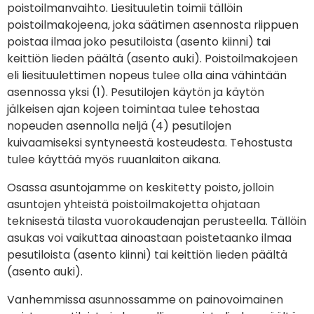
poistoilmanvaihto. Liesituuletin toimii tällöin
poistoilmakojeena, joka säätimen asennosta riippuen
poistaa ilmaa joko pesutiloista (asento kiinni) tai
keittiön lieden päältä (asento auki). Poistoilmakojeen
eli liesituulettimen nopeus tulee olla aina vähintään
asennossa yksi (1). Pesutilojen käytön ja käytön
jälkeisen ajan kojeen toimintaa tulee tehostaa
nopeuden asennolla neljä (4) pesutilojen
kuivaamiseksi syntyneestä kosteudesta. Tehostusta
tulee käyttää myös ruuanlaiton aikana.
Osassa asuntojamme on keskitetty poisto, jolloin
asuntojen yhteistä poistoilmakojetta ohjataan
teknisestä tilasta vuorokaudenajan perusteella. Tällöin
asukas voi vaikuttaa ainoastaan poistetaanko ilmaa
pesutiloista (asento kiinni) tai keittiön lieden päältä
(asento auki).
Vanhemmissa asunnossamme on painovoimainen