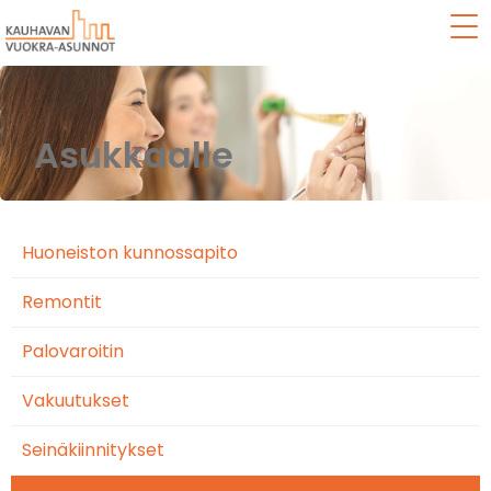
Val
Asukkaalle
Huoneiston kunnossapito
Remontit
Palovaroitin
Vakuutukset
Seinäkiinnitykset