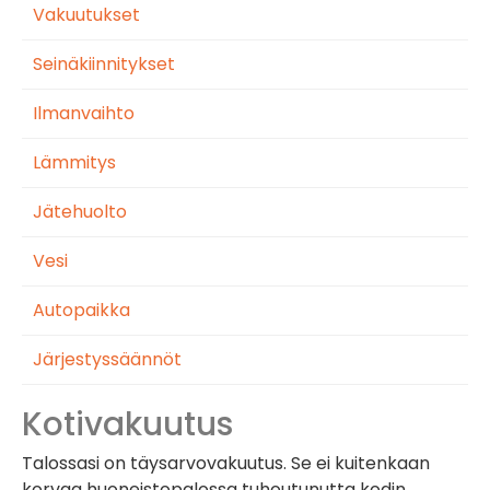
Vakuutukset
Seinäkiinnitykset
Ilmanvaihto
Lämmitys
Jätehuolto
Vesi
Autopaikka
Järjestyssäännöt
Kotivakuutus
Talossasi on täysarvovakuutus. Se ei kuitenkaan
korvaa huoneistopalossa tuhoutunutta kodin