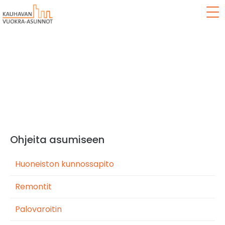
Val
Turvallisuus
Ohjeita asumiseen
Huoneiston kunnossapito
Remontit
Palovaroitin