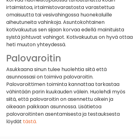
irtaimistoa, irtaimistovarastosta varastettua
omaisuutta tai vesivahingossa huonekaluille
aiheutuneita vahinkoja. Asuntokohtainen
kotivakuutus sen sijaan korvaa edellä mainituista
syistä johtuvat vahingot. Kotivakuutus on hyvä ottaa
heti muuton yhteydessä.
Palovaroitin
Asukkaana sinun tulee huolehtia siitä että
asunnossasi on toimiva palovaroitin.
Palovaroittimen toiminta kannattaa tarkastaa
vähintään parin kuukauden välein. Huolehdi myös
siitä, että palovaroitin on asennettu oikein ja
oikeaan paikkaan asunnossa. Lisätietoa
palovaroitinten asentamisesta ja testauksesta
löydät
tästä.