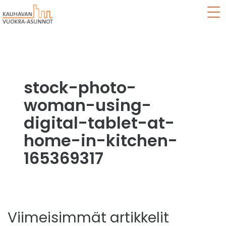
Val
stock-photo-
woman-using-
digital-tablet-at-
home-in-kitchen-
165369317
Viimeisimmät artikkelit