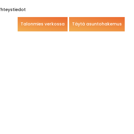
Yhteystiedot
Talonmies verkossa
Täytä asuntohakemus
asi