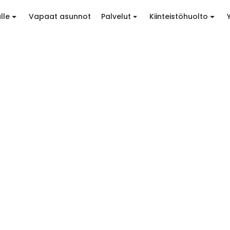
lle
Vapaat asunnot
Palvelut
Kiinteistöhuolto
hteydenotost