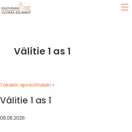
Val
Välitie 1 as 1
Takaisin ajankohtaisiin »
Välitie 1 as 1
08.08.2026