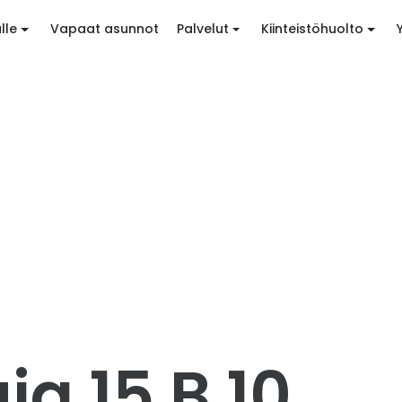
lle
Vapaat asunnot
Palvelut
Kiinteistöhuolto
a 15 B 10