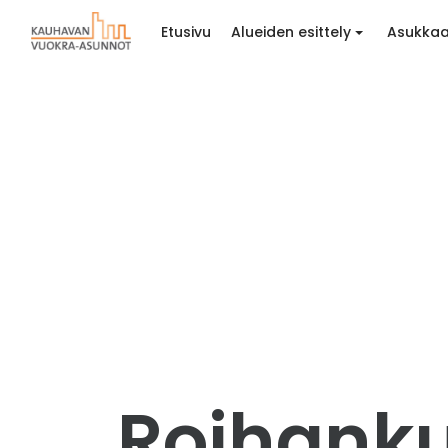
Etusivu
Alueiden esittely
Asukkaa
Roihankuj