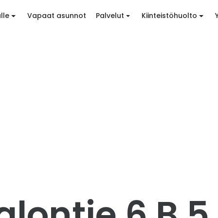
lle
Vapaat asunnot
Palvelut
Kiinteistöhuolto
lontie 6 B 5