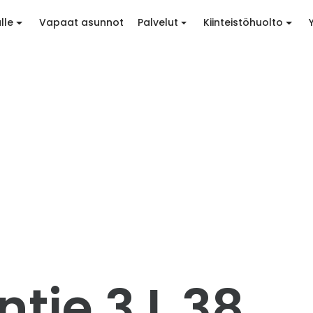
lle
Vapaat asunnot
Palvelut
Kiinteistöhuolto
tie 3 L 38