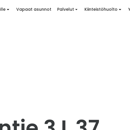
lle
Vapaat asunnot
Palvelut
Kiinteistöhuolto
tie 3 L 37