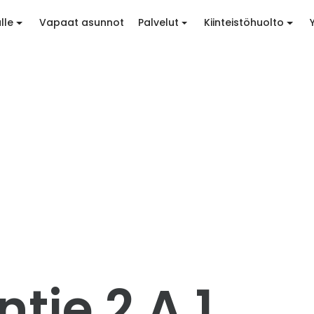
lle
Vapaat asunnot
Palvelut
Kiinteistöhuolto
tie 2 A 1