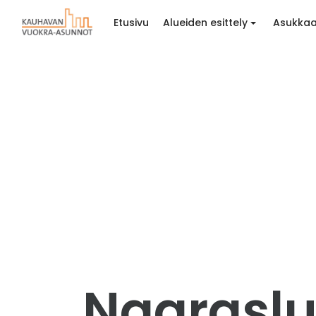
Etusivu
Alueiden esittely
Asukkaa
Naaraslu