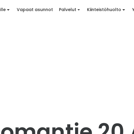
lle
Vapaat asunnot
Palvelut
Kiinteistöhuolto
omantie 20 