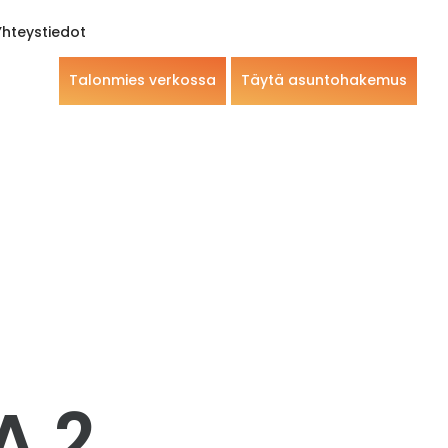
Yhteystiedot
Talonmies verkossa
Täytä asuntohakemus
A 2