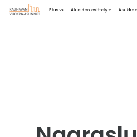
Etusivu
Alueiden esittely
Asukkaa
Naaraslu