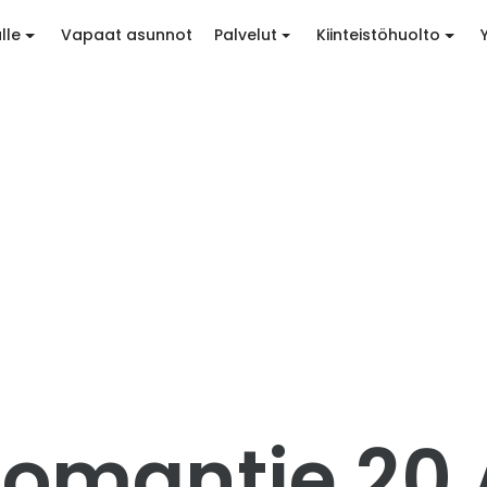
lle
Vapaat asunnot
Palvelut
Kiinteistöhuolto
omantie 20 