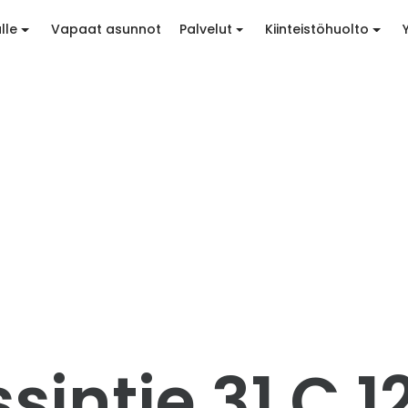
lle
Vapaat asunnot
Palvelut
Kiinteistöhuolto
intie 31 C 1