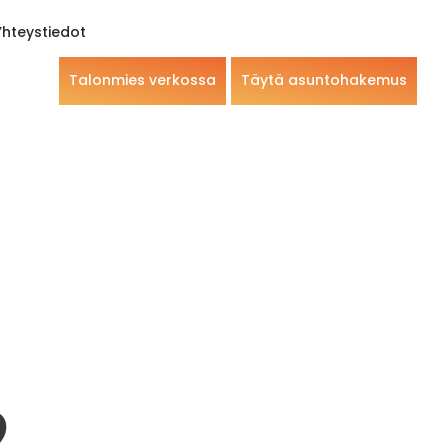
Yhteystiedot
Talonmies verkossa
Täytä asuntohakemus
2