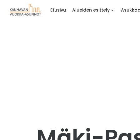
Etusivu
Alueiden esittely
Asukkaa
Mäki-Pass