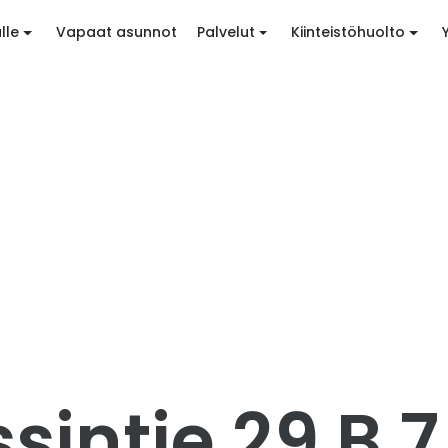
lle
Vapaat asunnot
Palvelut
Kiinteistöhuolto
intie 29 B 7