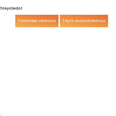
Yhteystiedot
Talonmies verkossa
Täytä asuntohakemus
4