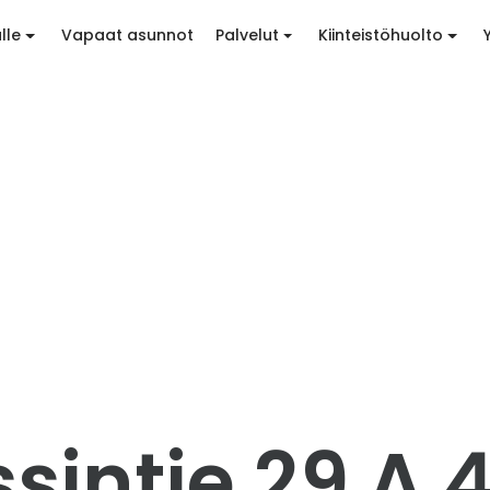
lle
Vapaat asunnot
Palvelut
Kiinteistöhuolto
sintie 29 A 