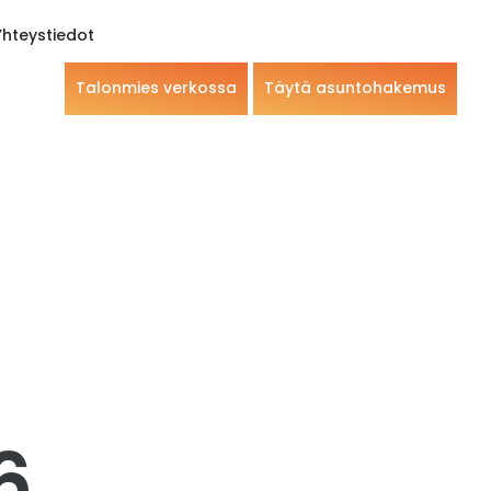
Yhteystiedot
Talonmies verkossa
Täytä asuntohakemus
6