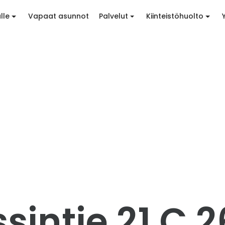
lle
Vapaat asunnot
Palvelut
Kiinteistöhuolto
intie 21 C 2