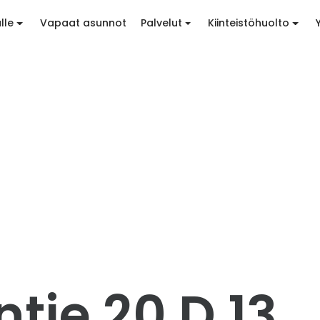
lle
Vapaat asunnot
Palvelut
Kiinteistöhuolto
tie 20 D 13