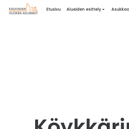
Etusivu
Alueiden esittely
Asukkaa
Köykkärin