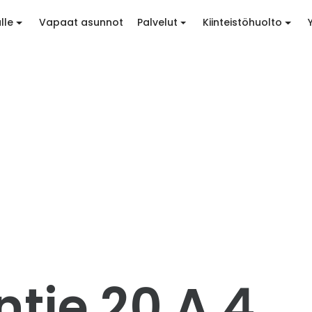
lle
Vapaat asunnot
Palvelut
Kiinteistöhuolto
tie 20 A 4