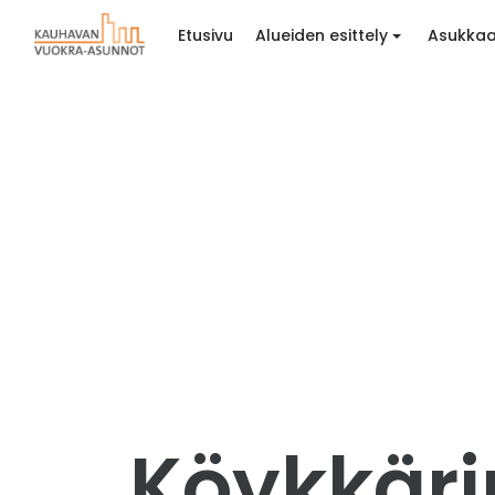
Etusivu
Alueiden esittely
Asukkaa
Köykkärin