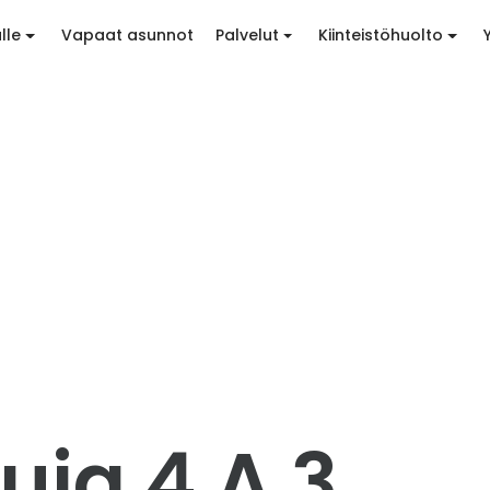
lle
Vapaat asunnot
Palvelut
Kiinteistöhuolto
uja 4 A 3