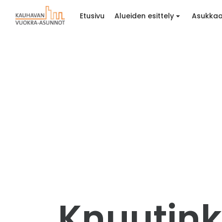
Etusivu
Alueiden esittely
Asukkaa
Knuutink