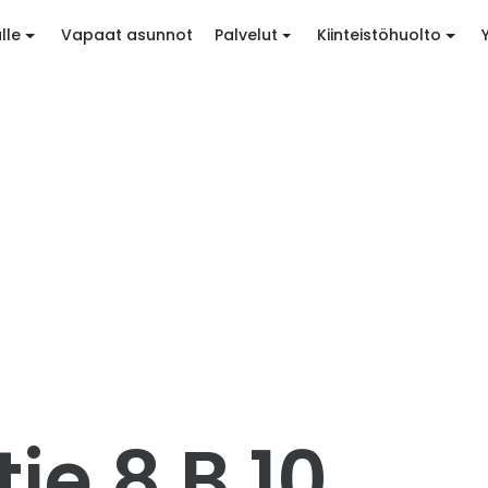
lle
Vapaat asunnot
Palvelut
Kiinteistöhuolto
ie 8 B 10