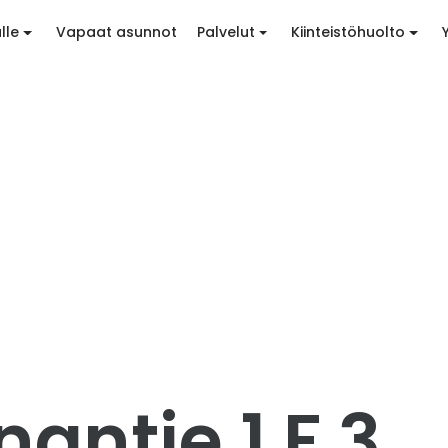
lle
Vapaat asunnot
Palvelut
Kiinteistöhuolto
antie 1 F 3