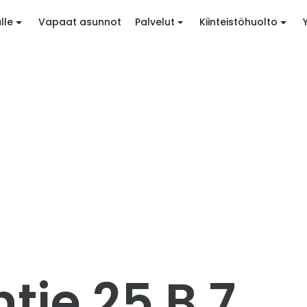
lle
Vapaat asunnot
Palvelut
Kiinteistöhuolto
ntie 25 B 7