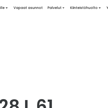
lle
Vapaat asunnot
Palvelut
Kiinteistöhuolto
28 L 61