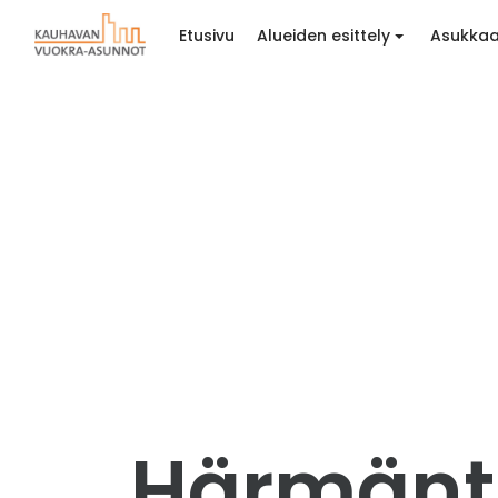
Etusivu
Alueiden esittely
Asukkaa
Härmänti