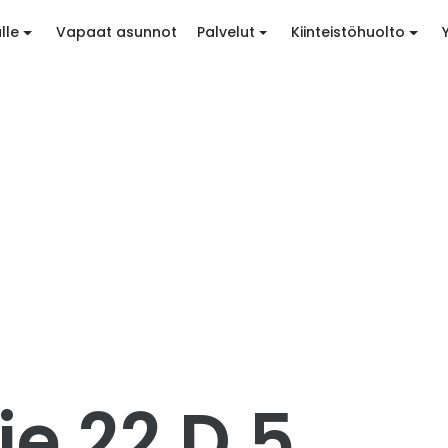
lle
Vapaat asunnot
Palvelut
Kiinteistöhuolto
e 22 D 5