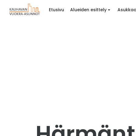
Etusivu
Alueiden esittely
Asukkaa
Härmänti