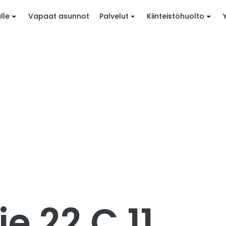
lle
Vapaat asunnot
Palvelut
Kiinteistöhuolto
e 22 C 11