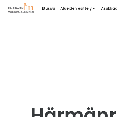
Etusivu
Alueiden esittely
Asukkaa
Härmänra