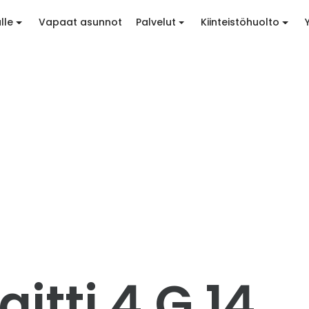
lle
Vapaat asunnot
Palvelut
Kiinteistöhuolto
itti 4 G 14