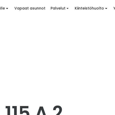
lle
Vapaat asunnot
Palvelut
Kiinteistöhuolto
 115 A 2