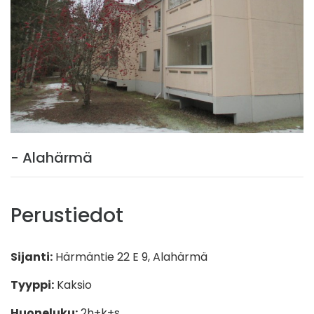
- Alahärmä
Perustiedot
Sijanti:
Härmäntie 22 E 9, Alahärmä
Tyyppi:
Kaksio
Huoneluku:
2h+k+s