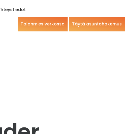
Yhteystiedot
Talonmies verkossa
Täytä asuntohakemus
ader