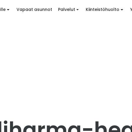
lle
Vapaat asunnot
Palvelut
Kiinteistöhuolto
yliharma-he