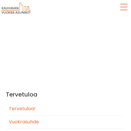
Val
Hakeminen
Tervetuloa
Tervetuloa!
Vuokrasuhde